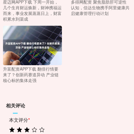
星迈网APP下载 下周一开始，
多得网配资 聚焦脂肪肝可逆性
几个生肖财运焕新，财神携福运
认知，信达生物携手阿里健康共
而来，事业发展蒸蒸日上，财富
启健康管理行动计划
积累水到渠成
升富配资APP下载 翻倍行情要
来了？创新药赛道异动 产业链
核心标的集体走强
相关评论
本文评分
*