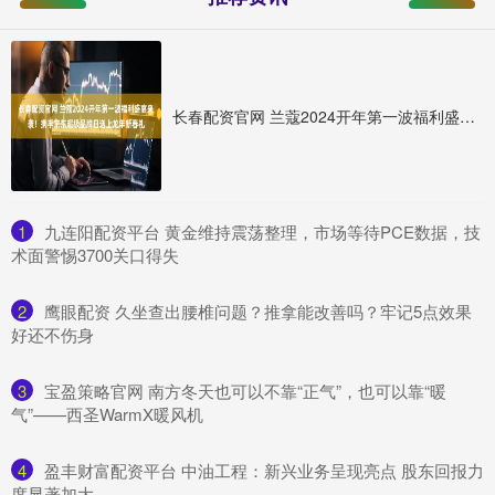
长春配资官网 兰蔻2024开年第一波福利盛宴来袭！携手京东超级品牌日送上龙年新春礼
1
​九连阳配资平台 黄金维持震荡整理，市场等待PCE数据，技
术面警惕3700关口得失
2
​鹰眼配资 久坐查出腰椎问题？推拿能改善吗？牢记5点效果
好还不伤身
3
​宝盈策略官网 南方冬天也可以不靠“正气”，也可以靠“暖
气”——西圣WarmX暖风机
4
​盈丰财富配资平台 中油工程：新兴业务呈现亮点 股东回报力
度显著加大