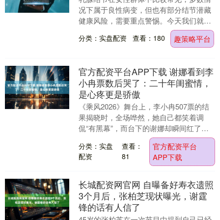
况下属于良性病变，但也有部分结节潜藏
健康风险，需要重点警惕。今天我们就来
好好聊聊乳腺结节这一话题。 1 警惕扎根
分类：实盘配资
查看：180
趣策略平台
危险位置的结....
官方配资平台APP下载 谢娜看到李
小冉票数后哭了：二十年闺蜜情，
是心疼更是骄傲
《乘风2026》舞台上，李小冉507票的结
果揭晓时，全场哗然，她自己都笑着调
侃“有黑幕”，而台下的谢娜却瞬间红了眼
眶，捂着嘴止不住落泪，这一幕戳中无数
分类：实盘
查看：
官方配资平台
观众的心。....
配资
81
APP下载
长城配资网官网 自曝备好寿衣遗照
3个月后，张柏芝现状曝光，谢霆
锋的话有人信了
45岁的张柏芝在一次节目中提到自己已经