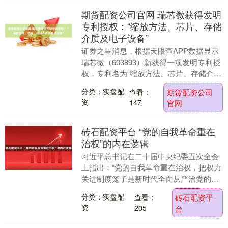
期货配资公司官网 瑞芯微获得发明
专利授权：“缩放方法、芯片、存储
介质及电子设备”
证券之星消息，根据天眼查APP数据显示
瑞芯微（603893）新获得一项发明专利授
权，专利名为“缩放方法、芯片、存储介质
及电子设备”，专利申请号为CN202211....
分类：实盘配
查看：
期货配资公司
资
147
官网
砖石配资平台 “党的自我革命重在
治权”的内在逻辑
习近平总书记在二十届中央纪委五次全会
上指出：“党的自我革命重在治权，把权力
关进制度笼子是新时代全面从严治党的一
项重要任务。”这一重要论述立足马克思主
分类：实盘配
查看：
砖石配资平
义建党学说，....
资
205
台