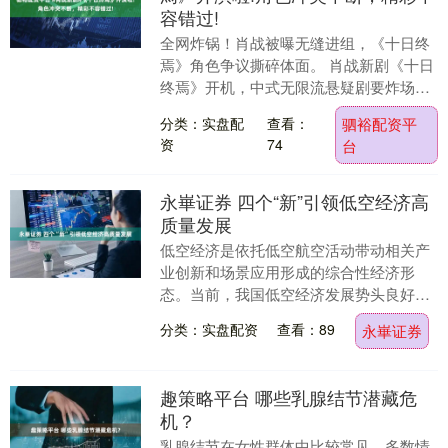
容错过!
全网炸锅！肖战被曝无缝进组，《十日终
焉》角色争议撕碎体面。 肖战新剧《十日
终焉》开机，中式无限流悬疑剧要炸场
了。这部剧改编自番茄小说9.9分的顶流
分类：实盘配
查看：
驷裕配资平
IP，庞大世界....
资
74
台
永崋证券 四个“新”引领低空经济高
质量发展
低空经济是依托低空航空活动带动相关产
业创新和场景应用形成的综合性经济形
态。当前，我国低空经济发展势头良好，
政策体系加快完善，场景应用持续拓展，
分类：实盘配资
查看：89
永崋证券
对国民经济带动作用....
趣策略平台 哪些乳腺结节潜藏危
机？
乳腺结节在女性群体中比较常见，多数情