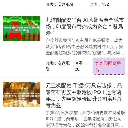
扣除非经常性损益后的净....
分类：实盘配资
查看：132
九连阳配资平台 AI风暴席卷全球市
场，印度股市意外成为资金＂避风
港＂
印度股市凭借与AI主题的低关联度，成为
新兴市场组合中分散风险的对冲工具，资
金配置逻辑从“劣势”转为“优势”。与此同
时，中东局势缓和带动油价回落、卢比企
分类：实盘配
查看：
九连阳配资平
稳，宏观压....
资
68
台
元宝枫配资 手握2万只实验猴，鼎
泰药研再度冲刺港股IPO！连亏两
年后，去年随猴价回升公司实现扭
亏为盈
手握2万只实验猴，鼎泰药研再度冲刺港股
IPO！连亏两年后，去年随猴价回升公司
实现扭亏为盈，2022年每只猴曾飙升至