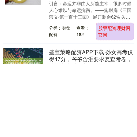
引言：命运并非由人所能主宰，很多时候
人心难以与命运抗衡。——施耐庵《三国
演义·第一百十三回》 展开剩余62% 关羽
作为武神爷，在中国有着广泛的供奉传
分类：实盘
查看：
股票配资理财网
统。大多数人....
配资
182
官网
盛宝策略配资APP下载 孙女高考仅
得47分，爷爷含泪要求复查考卷，
成绩出来后全家沉默了
昔日的艰难困苦不值得夸耀，而今天的放
纵无拘更是无法尽述。春风得意，马蹄
疾，一日之内可以看尽长安的美景。——
《登科后》。从古至今，无数求学的青年
分类：实盘
查看：
盛宝策略配资
都曾幻想过，自己能....
配资
199
APP下载
新疆证券官网 国际乒联单打世界
杯：梁靖崑首战失利
天津日报讯（记者 苏娅辉）2026年国际乒