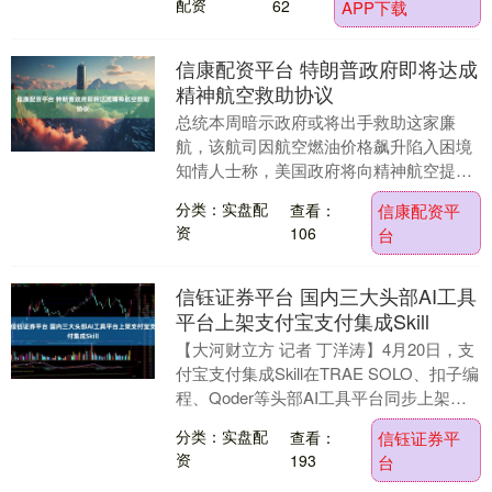
配资
62
APP下载
信康配资平台 特朗普政府即将达成
精神航空救助协议
总统本周暗示政府或将出手救助这家廉
航，该航司因航空燃油价格飙升陷入困境
知情人士称，美国政府将向精神航空提供
至多 5 亿美元贷款。 内容概要 特朗普政
分类：实盘配
查看：
信康配资平
府即将与精....
资
106
台
信钰证券平台 国内三大头部AI工具
平台上架支付宝支付集成Skill
【大河财立方 记者 丁洋涛】4月20日，支
付宝支付集成Skill在TRAE SOLO、扣子编
程、Qoder等头部AI工具平台同步上架。
记者在扣子编程体验中发现....
分类：实盘配
查看：
信钰证券平
资
193
台