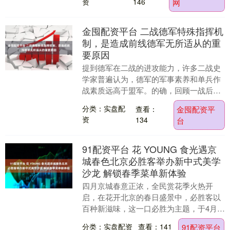
资
146
网
金囤配资平台 二战德军特殊指挥机
制，是造成前线德军无所适从的重
要原因
提到德军在二战的进攻能力，许多二战史
学家普遍认为，德军的军事素养和单兵作
战素质远高于盟军。的确，回顾一战后德
军的崛起过程，可以清晰地看到，其指挥
分类：实盘配
查看：
金囤配资平
体系的不断调整和....
资
134
台
91配资平台 花 YOUNG 食光遇京
城春色北京必胜客举办新中式美学
沙龙 解锁春季菜单新体验
四月京城春意正浓，全民赏花季火热开
启，在花开北京的春日盛景中，必胜客以
百种新滋味，这一口必胜为主题，于4月
28日在北京航天桥店举办了一场别开生面
分类：实盘配资
查看：141
91配资平台