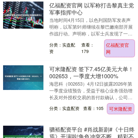
亿福配资官网 以军称打击黎真主党
军事指挥中心
当地时间4月15日，以色列国防军发表声
明称，以军第91师继续在黎巴嫩南部开展
作战行动。声明称，以军士兵发现了一枚
指向以色列北部的发射器，以及反坦克导
分类：实盘配
查看：
亿福配资官
弹和其他武器....
资
179
网
可米隆配资 签下7.45亿美元大单！
002653，一季度大增1000%
海思科（002653）4月12日披露2026年第
一季度业绩预告，受益于核心业务强劲增
长及对外授权交易的首付款确认，公司当
期归母净利润预计达到4.77亿元至5.5....
分类：实盘配资
查看：105
可米隆配资
驷裕配资平台 #肖战新剧#《十日终
焉》开演啦!角色冲突不断，精彩不