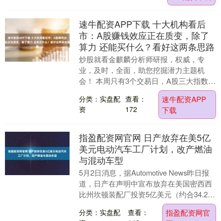
速牛配资APP下载 十大机构看后
市：A股赚钱效应正在质变，除了
算力 还能买什么？看好这两条思路
炒股就看金麒麟分析师研报，权威，专
业，及时，全面，助您挖掘潜力主题机
会！ 本周只有3个交易日，A股三大指数周
线全部上涨。其中，上证指数、深证成
分类：实盘配
查看：
速牛配资APP
指、创业板指分别累....
资
172
下载
指盈配资网官网 日产放弃在美5亿
美元电动汽车工厂计划，改产燃油
与混动车型
5月2日消息，据Automotive News昨日报
道，日产在声明中宣布放弃在美国密西西
比州坎顿装配厂投资5亿美元（约合34.2亿
元人民币）建设全电动汽车生产线....
分类：实盘配
查看：
指盈配资网官