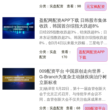
18.4万元高位 红星资本局6月21日消息，
分类：实盘配资
查看：98
元宝枫配资
近....
盈配网配资APP下载 日韩股市集体
收跌，韩国首尔综指大跌超8%
日经225指数收跌超3%，铠侠跌超8%；日
本东证指数跌超2%。韩国首尔综指收跌超
8%，创3月4日以来最大跌幅，三星电子跌
超10%，SK海力士跌超7%。....
分类：实盘
查看：
盈配网配资APP
配资
170
下载
009配资平台 中国原创走向世界，
G-Branch为复杂主动脉疾病治疗树
立新标准
文|杨泽世 5月22日，第十一届血管创新大
会于北京正式召开。与传统学术会议不
同，血管创新大会不仅关注临床成果本
身，更强调“创新如何真正改变医疗”。从
分类：实盘配资
查看：68
009配资平台
原创术式到高....