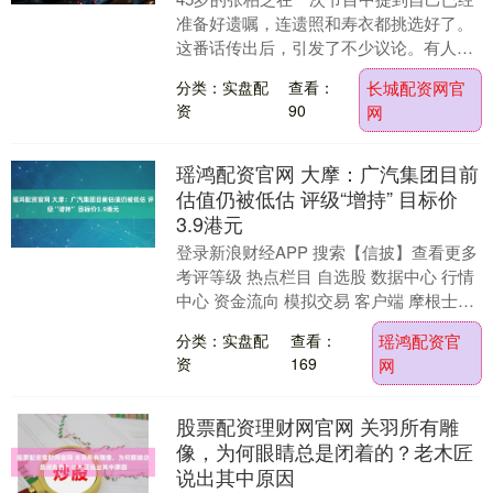
准备好遗嘱，连遗照和寿衣都挑选好了。
这番话传出后，引发了不少议论。有人担
心她是否遇到了什么事情。三个月过去，
分类：实盘配
查看：
长城配资网官
她前往西班牙观....
资
90
网
瑶鸿配资官网 大摩：广汽集团目前
估值仍被低估 评级“增持” 目标价
3.9港元
登录新浪财经APP 搜索【信披】查看更多
考评等级 热点栏目 自选股 数据中心 行情
中心 资金流向 模拟交易 客户端 摩根士丹
利发布研报称，广汽集团（02238）....
分类：实盘配
查看：
瑶鸿配资官
资
169
网
股票配资理财网官网 关羽所有雕
像，为何眼睛总是闭着的？老木匠
说出其中原因