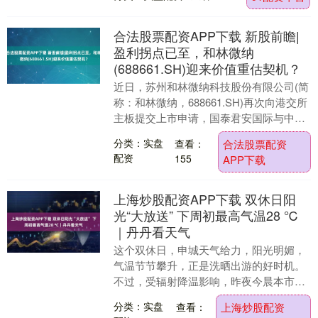
的花YOUNG食....
合法股票配资APP下载 新股前瞻|
盈利拐点已至，和林微纳
(688661.SH)迎来价值重估契机？
近日，苏州和林微纳科技股份有限公司(简
称：和林微纳，688661.SH)再次向港交所
主板提交上市申请，国泰君安国际与中信
建投国际担任联席保荐人。这是该公司继
分类：实盘
查看：
合法股票配资
20....
配资
155
APP下载
上海炒股配资APP下载 双休日阳
光“大放送” 下周初最高气温28 ℃
｜丹丹看天气
这个双休日，申城天气给力，阳光明媚，
气温节节攀升，正是洗晒出游的好时机。
不过，受辐射降温影响，昨夜今晨本市大
部郊区出现大雾天气，崇明、宝山和奉贤
分类：实盘
查看：
上海炒股配资
个别站点能见度一....