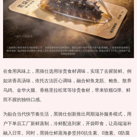
在食用风味上，黑骑仕选用珍贵食材调味，实现了去腥留鲜。例
如浓香高汤味，依托古法匠心调味，融合鲟鱼龙筋、鲍鱼、散养
乌鸡、金华火腿、香格里拉松茸等珍贵食材，带来软糯Q弹、鲜
而不腥的独特口感。
为贴合当代快节奏生活，黑骑仕创新推出周期滋补服务模式，用
户下单后工厂新鲜蒸制，冷鲜配送到家，开袋即食，让高端滋补
融入日常。同时，黑骑仕鲜蒸海参坚持0抗生素、0激素、0防腐