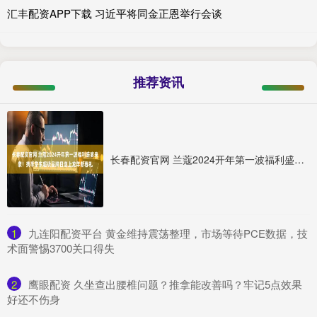
汇丰配资APP下载 习近平将同金正恩举行会谈
推荐资讯
长春配资官网 兰蔻2024开年第一波福利盛宴来袭！携手京东超级品牌日送上龙年新春礼
1
​九连阳配资平台 黄金维持震荡整理，市场等待PCE数据，技
术面警惕3700关口得失
2
​鹰眼配资 久坐查出腰椎问题？推拿能改善吗？牢记5点效果
好还不伤身