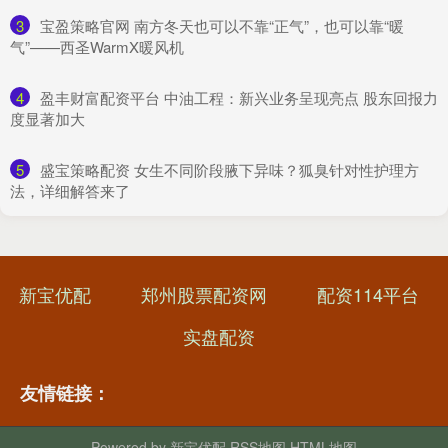
3
​宝盈策略官网 南方冬天也可以不靠“正气”，也可以靠“暖
气”——西圣WarmX暖风机
4
​盈丰财富配资平台 中油工程：新兴业务呈现亮点 股东回报力
度显著加大
5
​盛宝策略配资 女生不同阶段腋下异味？狐臭针对性护理方
法，详细解答来了
新宝优配
郑州股票配资网
配资114平台
实盘配资
友情链接：
Powered by
新宝优配
RSS地图
HTML地图