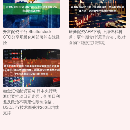
升富配资平台 Shutterstock
证券配资APP下载 上海锦和科
CTO分享规模化AI部署的实战经
普：更年期食疗调理方法，吃对
验
食物平稳度过特殊期
融金汇银配资官网 日本央行鹰
派纪要推动日元走强，但美日利
差及政治不确定性限制涨幅，
USD/JPY技术面关注200日均线
支撑