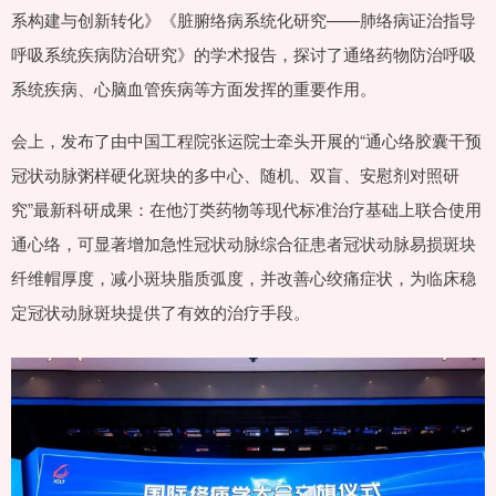
系构建与创新转化》《脏腑络病系统化研究——肺络病证治指导
呼吸系统疾病防治研究》的学术报告，探讨了通络药物防治呼吸
系统疾病、心脑血管疾病等方面发挥的重要作用。
会上，发布了由中国工程院张运院士牵头开展的“通心络胶囊干预
冠状动脉粥样硬化斑块的多中心、随机、双盲、安慰剂对照研
究”最新科研成果：在他汀类药物等现代标准治疗基础上联合使用
通心络，可显著增加急性冠状动脉综合征患者冠状动脉易损斑块
纤维帽厚度，减小斑块脂质弧度，并改善心绞痛症状，为临床稳
定冠状动脉斑块提供了有效的治疗手段。