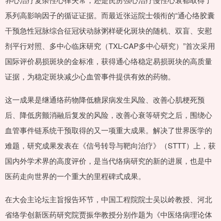
系列高影响因子的循证证据。而最近张运院士领衔的“通心络胶囊
干预急性冠脉综合征冠状动脉粥样硬化斑块的随机、双盲、安慰
剂平行对照、多中心临床研究（TXL-CAP多中心研究）”首次采用
国际评价易损斑块的金标准，获得通心络稳定易损斑块的高质量
证据，为稳定斑块减少心血管事件提供有效的药物。
这一成果是继通络药物降低糖尿病发生风险、改善心肌梗死预
后、降低房颤消融后复发的风险，改善心衰等研究之后，围绕心
血管事件链系统干预取得的又一项重大成果。解决了世界医学的
难题，研究成果发表在《信号转导与靶向治疗》（STTT）上，获
国内外学术界的高度评价，是当代络病研究的新的进展，也是中
医药走向世界的一个重大的里程碑式成果。
在大会主论坛主旨报告环节，中国工程院院士吴以岭教授、河北
省络学创新医药研究院贾振华教授分别作题为《中医络病理论体