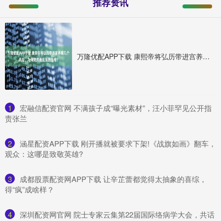
推荐资讯
万隆优配APP下载 康熙帝将弘历带进宫养育几个月后，为何突然要见弘历生母？
1
​宏融信配资官网 不满孩子成“曝光素材”，汪小菲罕见公开指
责张兰
2
​涵星配资APP下载 刚开播就被要求下架!《战旗如画》翻车，
观众：这哪是致敬英雄?
3
​成都股票配资网APP下载 让辛芷蕾都觉得太抽象的喜综，
得“疯”成啥样？
4
​深圳配资网官网 院士专家云集第22届国际络病学大会，共话