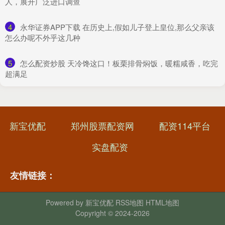
人，展开广泛进口调查
4
​永华证券APP下载 在历史上,假如儿子登上皇位,那么父亲该
怎么办呢不外乎这几种
5
​怎么配资炒股 天冷馋这口！板栗排骨焖饭，暖糯咸香，吃完
超满足
新宝优配
郑州股票配资网
配资114平台
实盘配资
友情链接：
Powered by
新宝优配
RSS地图
HTML地图
Copyright
© 2024-2026