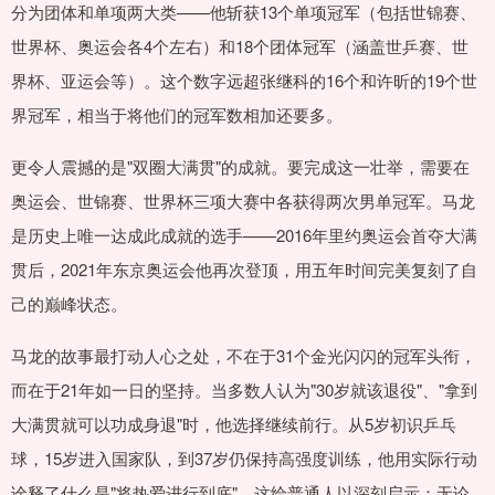
分为团体和单项两大类——他斩获13个单项冠军（包括世锦赛、
世界杯、奥运会各4个左右）和18个团体冠军（涵盖世乒赛、世
界杯、亚运会等）。这个数字远超张继科的16个和许昕的19个世
界冠军，相当于将他们的冠军数相加还要多。
更令人震撼的是"双圈大满贯"的成就。要完成这一壮举，需要在
奥运会、世锦赛、世界杯三项大赛中各获得两次男单冠军。马龙
是历史上唯一达成此成就的选手——2016年里约奥运会首夺大满
贯后，2021年东京奥运会他再次登顶，用五年时间完美复刻了自
己的巅峰状态。
马龙的故事最打动人心之处，不在于31个金光闪闪的冠军头衔，
而在于21年如一日的坚持。当多数人认为"30岁就该退役"、"拿到
大满贯就可以功成身退"时，他选择继续前行。从5岁初识乒乓
球，15岁进入国家队，到37岁仍保持高强度训练，他用实际行动
诠释了什么是"将热爱进行到底"。这给普通人以深刻启示：无论