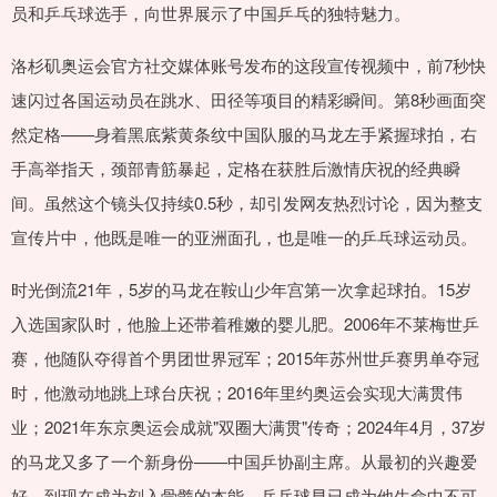
员和乒乓球选手，向世界展示了中国乒乓的独特魅力。
洛杉矶奥运会官方社交媒体账号发布的这段宣传视频中，前7秒快
速闪过各国运动员在跳水、田径等项目的精彩瞬间。第8秒画面突
然定格——身着黑底紫黄条纹中国队服的马龙左手紧握球拍，右
手高举指天，颈部青筋暴起，定格在获胜后激情庆祝的经典瞬
间。虽然这个镜头仅持续0.5秒，却引发网友热烈讨论，因为整支
宣传片中，他既是唯一的亚洲面孔，也是唯一的乒乓球运动员。
时光倒流21年，5岁的马龙在鞍山少年宫第一次拿起球拍。15岁
入选国家队时，他脸上还带着稚嫩的婴儿肥。2006年不莱梅世乒
赛，他随队夺得首个男团世界冠军；2015年苏州世乒赛男单夺冠
时，他激动地跳上球台庆祝；2016年里约奥运会实现大满贯伟
业；2021年东京奥运会成就"双圈大满贯"传奇；2024年4月，37岁
的马龙又多了一个新身份——中国乒协副主席。从最初的兴趣爱
好，到现在成为刻入骨髓的本能，乒乓球早已成为他生命中不可