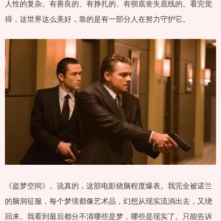
人性的复杂。有善良的、有挣扎的、有彻底丧失底线的。看完觉
得，这世界这么美好，靠的是有一部分人在努力守护它。
《盗梦空间》。说真的，这部电影烧脑程度爆表。我完全被诺兰
的脑洞征服，每个梦境都像艺术品，幻想从现实流淌出去，又绕
回来。我看到最后都分不清哪些是梦，哪些是现实了。只能告诉