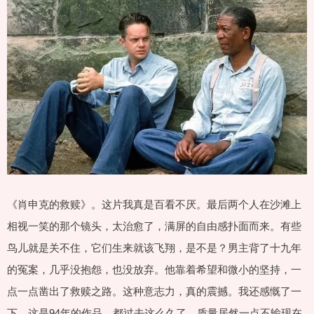
《肖申克的救赎》。这片我真是百看不厌。最后两个人在沙滩上
相视一笑的那个镜头，太治愈了，满屏的自由感扑面而来。有些
鸟儿就是关不住，它们生来就该飞翔，是不是？男主背了十九年
的冤案，几乎没抱怨，也没放弃。他靠着希望和微小的坚持，一
点一点凿出了救赎之路。这种意志力，真的震撼。我还感慨了一
下，这是94年的作品，都过去这么久了，质量居然一点不输现在