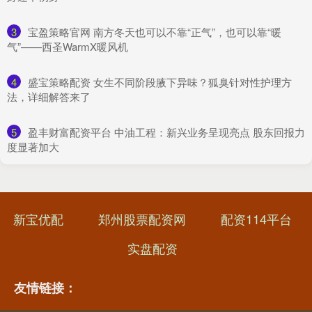
3
​宝盈策略官网 南方冬天也可以不靠“正气”，也可以靠“暖
气”——西圣WarmX暖风机
4
​盛宝策略配资 女生不同阶段腋下异味？狐臭针对性护理方
法，详细解答来了
5
​盈丰财富配资平台 中油工程：新兴业务呈现亮点 股东回报力
度显著加大
新宝优配
郑州股票配资网
配资114平台
实盘配资
友情链接：