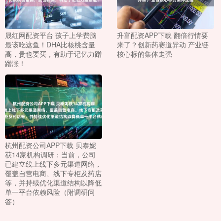
晟红网配资平台 孩子上学费脑
升富配资APP下载 翻倍行情要
最该吃这鱼！DHA比核桃含量
来了？创新药赛道异动 产业链
高，贵也要买，有助于记忆力蹭
核心标的集体走强
蹭涨！
杭州配资公司APP下载 贝泰妮
获14家机构调研：当前，公司
已建立线上线下多元渠道网络，
覆盖自营电商、线下专柜及药店
等，并持续优化渠道结构以降低
单一平台依赖风险（附调研问
答）