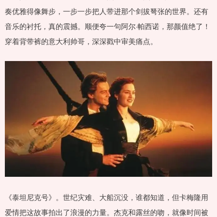
奏优雅得像舞步，一步一步把人带进那个剑拔弩张的世界。还有
音乐的衬托，真的震撼。顺便夸一句阿尔·帕西诺，那颜值绝了！
穿着背带裤的意大利帅哥，深深戳中审美痛点。
《泰坦尼克号》。世纪灾难、大船沉没，谁都知道，但卡梅隆用
爱情把这故事拍出了浪漫的力量。杰克和露丝的吻，就像时间被