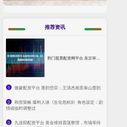
推荐资讯
荆门股票配资网平台 东京审判80周年之际：正义的回响与未竟的清算
1
​微豪配资平台 墨韵岱宗：王清杰画里泰山墨韵
2
​和营策略 爆料人谈《生化危机9》角色设定：剧
情或临时调整过
3
​九连阳配资平台 黄金维持震荡整理，市场等待