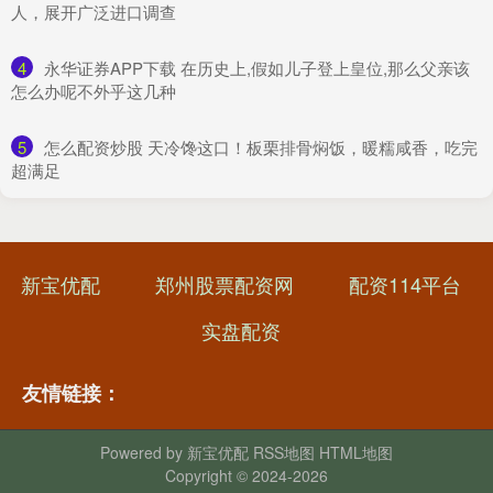
人，展开广泛进口调查
4
​永华证券APP下载 在历史上,假如儿子登上皇位,那么父亲该
怎么办呢不外乎这几种
5
​怎么配资炒股 天冷馋这口！板栗排骨焖饭，暖糯咸香，吃完
超满足
新宝优配
郑州股票配资网
配资114平台
实盘配资
友情链接：
Powered by
新宝优配
RSS地图
HTML地图
Copyright
© 2024-2026