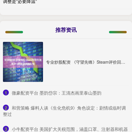
调整是“必要降温”
推荐资讯
专业炒股配资 《守望先锋》Steam评价回升至褒贬不一 游戏总监难掩自豪之情
1
​微豪配资平台 墨韵岱宗：王清杰画里泰山墨韵
2
​和营策略 爆料人谈《生化危机9》角色设定：剧情或临时调
整过
3
​小牛配资平台 美国扩大关税范围，涵盖口罩、注射器和机器