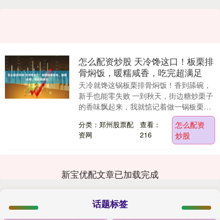
怎么配资炒股 天冷馋这口！板栗排
骨焖饭，暖糯咸香，吃完超满足
天冷就馋这锅板栗排骨焖饭！香到舔碗，
新手也能零失败 一到秋天，街边糖炒栗子
的香味飘起来，我就惦记着做一锅板栗排
骨焖饭。不用炒菜，一锅焖出主食和菜，
分类：郑州股票配
查看：
怎么配资
米粒吸满肉香和....
资网
216
炒股
新宝优配文章已加载完成
话题标签