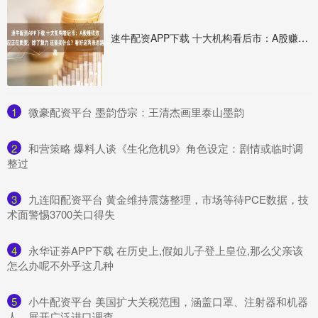
速牛配资APP下载 十大机构看后市：A股赚钱效应正在质变，除了算力 还能买什么？看好这两条思路
1
​微豪配资平台 墨韵岱宗：王清杰画里泰山墨韵
2
​和营策略 爆料人谈《生化危机9》角色设定：剧情或临时调
整过
3
​九连阳配资平台 黄金维持震荡整理，市场等待PCE数据，技
术面警惕3700关口得失
4
​永华证券APP下载 在历史上,假如儿子登上皇位,那么父亲该
怎么办呢不外乎这几种
5
​小牛配资平台 美国扩大关税范围，涵盖口罩、注射器和机器
人，展开广泛进口调查