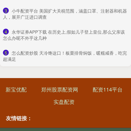
3
​小牛配资平台 美国扩大关税范围，涵盖口罩、注射器和机器
人，展开广泛进口调查
4
​永华证券APP下载 在历史上,假如儿子登上皇位,那么父亲该
怎么办呢不外乎这几种
5
​怎么配资炒股 天冷馋这口！板栗排骨焖饭，暖糯咸香，吃完
超满足
新宝优配
郑州股票配资网
配资114平台
实盘配资
友情链接：