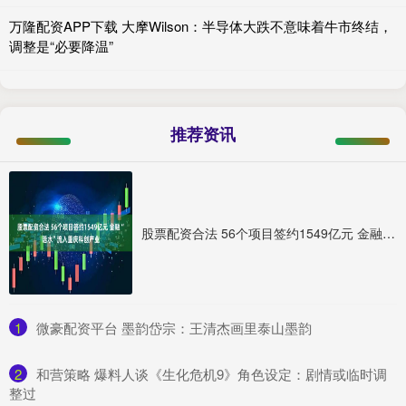
万隆配资APP下载 大摩Wilson：半导体大跌不意味着牛市终结，
调整是“必要降温”
推荐资讯
股票配资合法 56个项目签约1549亿元 金融“活水”流入重庆科创产业
1
​微豪配资平台 墨韵岱宗：王清杰画里泰山墨韵
2
​和营策略 爆料人谈《生化危机9》角色设定：剧情或临时调
整过