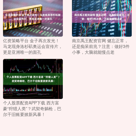
亿资策略平台 金子再次发光！
南京禹王配资官网 健忘正常，
马龙现身洛杉矶奥运会宣传片，
还是痴呆前兆？注意：做好3件
更是亚洲唯一的面孔
小事，大脑就能慢点老
个人股票配资APP下载 西方富
豪“狩猎人类”？武契奇躺枪，巴
尔干旧账要掀新风暴！